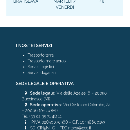
BRATISLAVA
MARTEDÌ /
48 H
VENERDÌ
I NOSTRI SERVIZI
Trasporto terra
Trasporto mare aereo
Servizi logistici
Servizi doganali
SEDE LEGALE E OPERATIVA
Sede legale:
Via delle Azalee, 6 – 20090
Buccinasco (MI)
Sede operativa:
Via Cristoforo Colombo, 24
– 20066 Melzo (MI)
Tel. +39 02 95 71 48 11
P.IVA 02850070968 – C.F. 10498600153
SDI CIN9NHG – PEC ntspa@pec.it