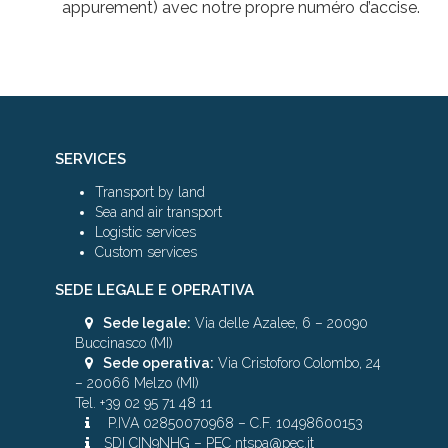
appurement) avec notre propre numéro d’accise.
SERVICES
Transport by land
Sea and air transport
Logistic services
Custom services
SEDE LEGALE E OPERATIVA
Sede legale:
Via delle Azalee, 6 – 20090
Buccinasco (MI)
Sede operativa:
Via Cristoforo Colombo, 24
– 20066 Melzo (MI)
Tel. +39 02 95 71 48 11
P.IVA 02850070968 – C.F. 10498600153
SDI CIN9NHG – PEC ntspa@pec.it