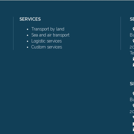
SERVICES
S
Transport by land
Sea and air transport
Bu
Logistic services
Custom services
20
Te
S
Bu
20