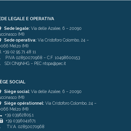
EDE LEGALE E OPERATIVA
Sede legale:
Via delle Azalee, 6 – 20090
ccinasco (MI)
Sede operativa:
Via Cristoforo Colombo, 24 –
066 Melzo (MI)
l. +39 02 95 71 48 11
P.IVA 02850070968 – C.F. 10498600153
SDI CIN9NHG – PEC ntspa@pec.it
IÈGE SOCIAL
Siège social:
Via delle Azalee, 6 – 20090
ccinasco (MI)
Siège opérationnel:
Via Cristoforo Colombo, 24 –
066 Melzo (MI)
+39 03962805.1
+39 0396041671
T.V.A. 02850070968