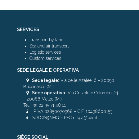
SERVICES
Transport by land
Sea and air transport
Logistic services
Custom services
SEDE LEGALE E OPERATIVA
Sede legale:
Via delle Azalee, 6 – 20090
Buccinasco (MI)
Sede operativa:
Via Cristoforo Colombo, 24
– 20066 Melzo (MI)
Tel. +39 02 95 71 48 11
P.IVA 02850070968 – C.F. 10498600153
SDI CIN9NHG – PEC ntspa@pec.it
SIÈGE SOCIAL